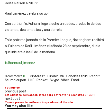
Reiss Nelson al 90+2’.
Raúl Jiménez celebra su gol
Con su triunfo, Fulham llegó a ocho unidades, producto de dos
victorias, dos empates y una derrota.
En la próxima jornada de la Premier League, Nottingham recibirá
al Fulham de Raúl Jiménez el sábado 28 de septiembre, duelo
que iniciará a las 8 de la mañana.
fulham
raul jimenez
0 comments
0
Pinterest
Tumblr
VK
Odnoklassniki
Reddit
Stumbleupon
LINE
Pocket
Skype
Viber
Email
notinucleo
previous post
Estudiantes del Cobach listos para enfrentar a Lechuzas UPGCH
next post
Toluca presenta uniforme inspirado en el Nevado
You may also like