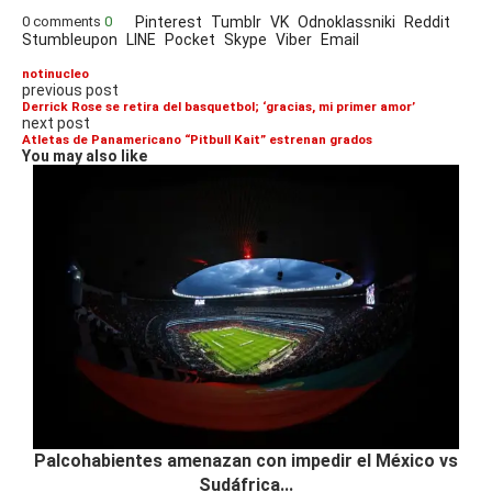
0 comments
0
Pinterest
Tumblr
VK
Odnoklassniki
Reddit
Stumbleupon
LINE
Pocket
Skype
Viber
Email
notinucleo
previous post
Derrick Rose se retira del basquetbol; ‘gracias, mi primer amor’
next post
Atletas de Panamericano “Pitbull Kait” estrenan grados
You may also like
Palcohabientes amenazan con impedir el México vs
Sudáfrica...