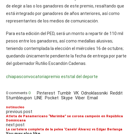
de elegir a las o los ganadores de este premio, resaltando que
está integrado por ganadores de años anteriores, así como
representantes de los medios de comunicación.
Para esta edición del PED, será un monto a repartir de 110 mil
pesos entre los ganadores, así como medallas alusivas;
teniendo contemplada la elección el miércoles 16 de octubre;
quedando únicamente pendiente la fecha de entrega por parte
del gobernador Rutilio Escandón Cadenas.
chiapas
convocatoria
premio eststal del deporte
0 comments
0
Pinterest
Tumblr
VK
Odnoklassniki
Reddit
Stumbleupon
LINE
Pocket
Skype
Viber
Email
notinucleo
previous post
Atleta de Panamericano “Marimba” se corona campeón en República
Dominicana
next post
La cartelera completa de la pelea ‘Canelo’ Álvarez vs Edgar Berlanga
You may also like