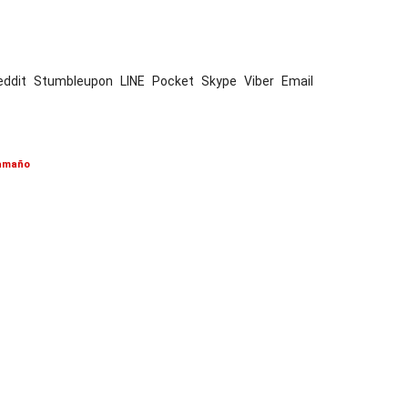
eddit
Stumbleupon
LINE
Pocket
Skype
Viber
Email
 amaño