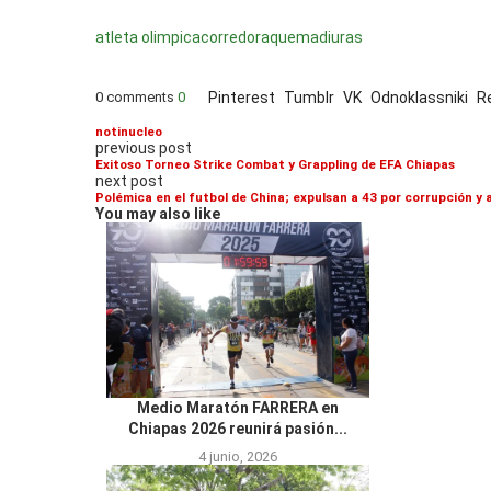
atleta olimpica
corredora
quemadiuras
0 comments
0
Pinterest
Tumblr
VK
Odnoklassniki
R
notinucleo
previous post
Exitoso Torneo Strike Combat y Grappling de EFA Chiapas
next post
Polémica en el futbol de China; expulsan a 43 por corrupción y
You may also like
Medio Maratón FARRERA en
Chiapas 2026 reunirá pasión...
4 junio, 2026