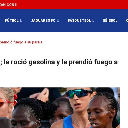
N CON IMPEDIR EL MÉXICO VS SUDÁFRICA...
3...
FÚTBOL
JAGUARES FC
BÁSQUETBOL
BÉISBOL
e prendió fuego a su pareja
 le roció gasolina y le prendió fuego a