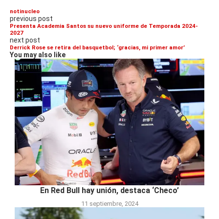
notinucleo
previous post
Presenta Academia Santos su nuevo uniforme de Temporada 2024-
2027
next post
Derrick Rose se retira del basquetbol; ‘gracias, mi primer amor’
You may also like
En Red Bull hay unión, destaca ‘Checo’
11 septiembre, 2024