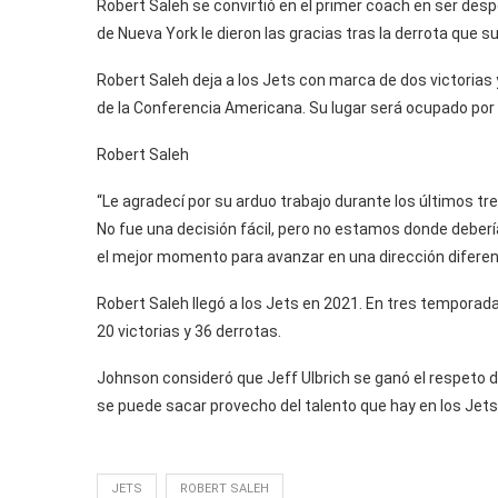
Robert Saleh se convirtió en el primer coach en ser desp
de Nueva York le dieron las gracias tras la derrota que 
Robert Saleh deja a los Jets con marca de dos victorias
de la Conferencia Americana. Su lugar será ocupado por J
Robert Saleh
“Le agradecí por su arduo trabajo durante los últimos tres
No fue una decisión fácil, pero no estamos donde deber
el mejor momento para avanzar en una dirección diferent
Robert Saleh llegó a los Jets en 2021. En tres temporada
20 victorias y 36 derrotas.
Johnson consideró que Jeff Ulbrich se ganó el respeto d
se puede sacar provecho del talento que hay en los Jet
JETS
ROBERT SALEH