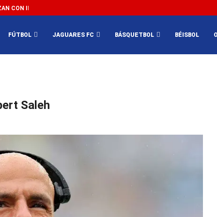
N CON IMPEDIR EL MÉXICO VS SUDÁFRICA...
3...
FÚTBOL
JAGUARES FC
BÁSQUETBOL
BÉISBOL
bert Saleh