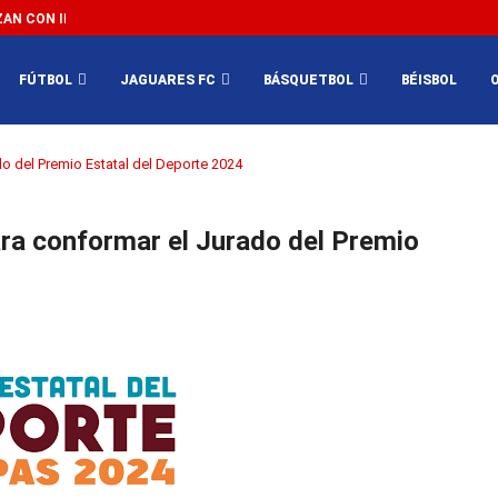
N CON IMPEDIR EL MÉXICO VS SUDÁFRICA...
3...
FÚTBOL
JAGUARES FC
BÁSQUETBOL
BÉISBOL
do del Premio Estatal del Deporte 2024
para conformar el Jurado del Premio