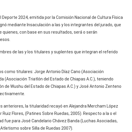
 Deporte 2024, emitida por la Comisión Nacional de Cultura Física
nó mediante Insaculación a las y los integrantes del jurado, que
e quienes, con base en sus resultados, será o serán
pesos.
bres de las y los titulares y suplentes que integran el referido
os como titulares: Jorge Antonio Díaz Cano (Asociación
a (Asociación Triatlón del Estado de Chiapas A.C.), teniendo
n de Wushu del Estado de Chiapas A.C.) y José Antonio Zenteno
pectivamente.
es anteriores, la titularidad recayó en Alejandra Mercham López
r Ruiz Flores, (Patines Sobre Ruedas, 2005). Respecto a la o el
idad fue para José Candelario Chávez Banda (Luchas Asociadas,
 (Atletismo sobre Silla de Ruedas 2007).