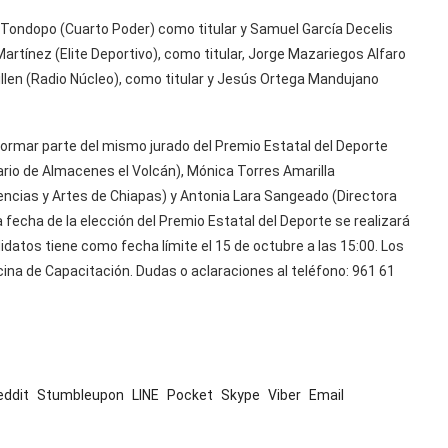
ondopo (Cuarto Poder) como titular y Samuel García Decelis
tínez (Elite Deportivo), como titular, Jorge Mazariegos Alfaro
llen (Radio Núcleo), como titular y Jesús Ortega Mandujano
formar parte del mismo jurado del Premio Estatal del Deporte
ario de Almacenes el Volcán), Mónica Torres Amarilla
iencias y Artes de Chiapas) y Antonia Lara Sangeado (Directora
fecha de la elección del Premio Estatal del Deporte se realizará
didatos tiene como fecha límite el 15 de octubre a las 15:00. Los
icina de Capacitación. Dudas o aclaraciones al teléfono: 961 61
eddit
Stumbleupon
LINE
Pocket
Skype
Viber
Email