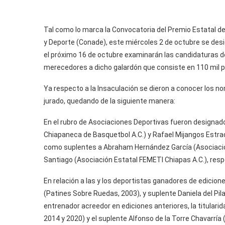
Tal como lo marca la Convocatoria del Premio Estatal del
y Deporte (Conade), este miércoles 2 de octubre se desig
el próximo 16 de octubre examinarán las candidaturas d
merecedores a dicho galardón que consiste en 110 mil 
Ya respecto a la Insaculación se dieron a conocer los nom
jurado, quedando de la siguiente manera:
En el rubro de Asociaciones Deportivas fueron designad
Chiapaneca de Basquetbol A.C.) y Rafael Mijangos Estrad
como suplentes a Abraham Hernández García (Asociació
Santiago (Asociación Estatal FEMETI Chiapas A.C.), res
En relación a las y los deportistas ganadores de edicion
(Patines Sobre Ruedas, 2003), y suplente Daniela del Pila
entrenador acreedor en ediciones anteriores, la titular
2014 y 2020) y el suplente Alfonso de la Torre Chavarría