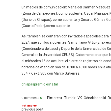
En medios de comunicación: María del Carmen Vázquez T
(Zona de Campeones), como suplente; Oscar Mijangos Mar
(Diario de Chiapas), como suplente; y Gerardo Gómez Gui
(Cuarto Poder),como suplente.
Así también se contarán con invitados especiales para 
2024, que son los siguientes: Samy Tajoo Attiq (Empres
(Coordinadora de Lasul y Deporte de la Universidad de C
General de la Universidad CEUSS). Cabe mencionar que la 
el miércoles 16 de octubre; el cierre de registros de can
horarios de atención son de 10:00 a 16:00 horas en la of
354 77, ext. 305 con Marco Gutiérrez.
chiapas
premio estatal
0 comments
0
Pinterest
Tumblr
VK
Odnoklassniki
R
notinucleo
previous post