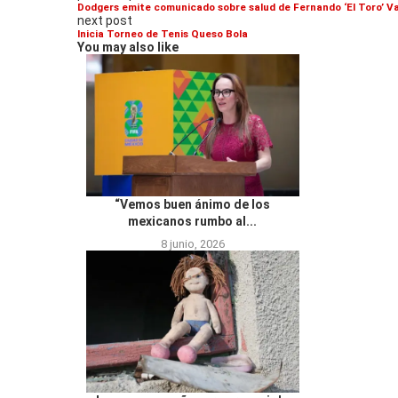
Dodgers emite comunicado sobre salud de Fernando ‘El Toro’ V
next post
Inicia Torneo de Tenis Queso Bola
You may also like
“Vemos buen ánimo de los
mexicanos rumbo al...
8 junio, 2026