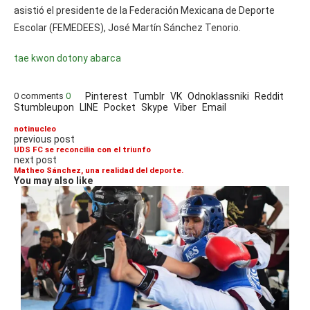
asistió el presidente de la Federación Mexicana de Deporte
Escolar (FEMEDEES), José Martín Sánchez Tenorio.
tae kwon do
tony abarca
0 comments
0
Pinterest
Tumblr
VK
Odnoklassniki
Reddit
Stumbleupon
LINE
Pocket
Skype
Viber
Email
notinucleo
previous post
UDS FC se reconcilia con el triunfo
next post
Matheo Sánchez, una realidad del deporte.
You may also like