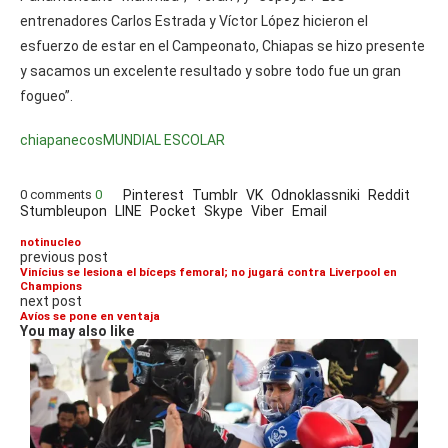
entrenadores Carlos Estrada y Víctor López hicieron el
esfuerzo de estar en el Campeonato, Chiapas se hizo presente
y sacamos un excelente resultado y sobre todo fue un gran
fogueo”.
chiapanecos
MUNDIAL ESCOLAR
0 comments
0
Pinterest
Tumblr
VK
Odnoklassniki
Reddit
Stumbleupon
LINE
Pocket
Skype
Viber
Email
notinucleo
previous post
Vinícius se lesiona el bíceps femoral; no jugará contra Liverpool en
Champions
next post
Avíos se pone en ventaja
You may also like