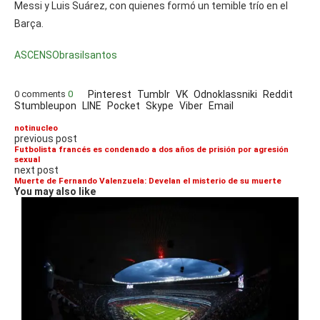
Messi y Luis Suárez, con quienes formó un temible trío en el
Barça.
ASCENSO
brasil
santos
0 comments
0
Pinterest
Tumblr
VK
Odnoklassniki
Reddit
Stumbleupon
LINE
Pocket
Skype
Viber
Email
notinucleo
previous post
Futbolista francés es condenado a dos años de prisión por agresión
sexual
next post
Muerte de Fernando Valenzuela: Develan el misterio de su muerte
You may also like