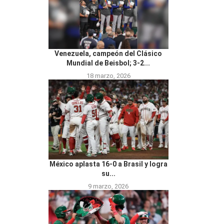
Venezuela, campeón del Clásico
Mundial de Beisbol; 3-2...
18 marzo, 2026
México aplasta 16-0 a Brasil y logra
su...
9 marzo, 2026