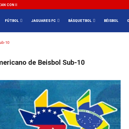
N CON IMPEDIR EL MÉXICO VS SUDÁFRICA...
3...
FÚTBOL
JAGUARES FC
BÁSQUETBOL
BÉISBOL
Sub-10
mericano de Beisbol Sub-10