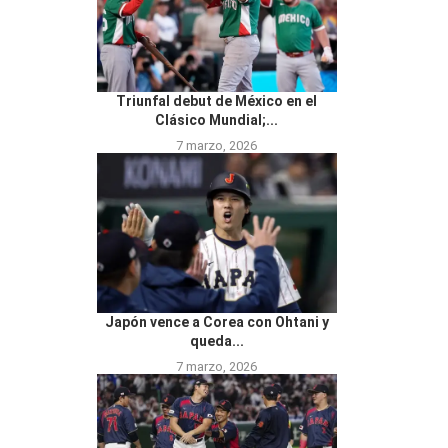
Triunfal debut de México en el
Clásico Mundial;...
7 marzo, 2026
Japón vence a Corea con Ohtani y
queda...
7 marzo, 2026