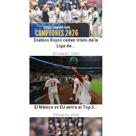
Diablos Rojos ceden título de la
Liga de...
30 marzo, 2026
El México vs EU entra al Top 3...
19 marzo, 2026