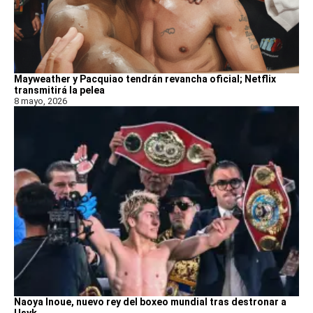
Mayweather y Pacquiao tendrán revancha oficial; Netflix
transmitirá la pelea
8 mayo, 2026
Naoya Inoue, nuevo rey del boxeo mundial tras destronar a
Usyk