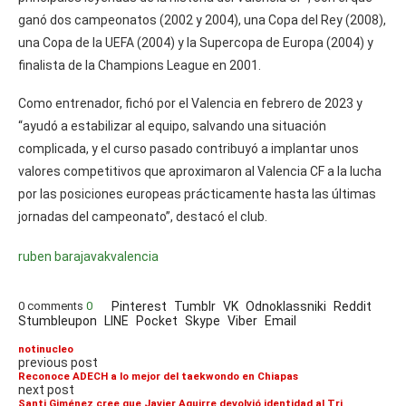
ganó dos campeonatos (2002 y 2004), una Copa del Rey (2008),
una Copa de la UEFA (2004) y la Supercopa de Europa (2004) y
finalista de la Champions League en 2001.
Como entrenador, fichó por el Valencia en febrero de 2023 y
“ayudó a estabilizar al equipo, salvando una situación
complicada, y el curso pasado contribuyó a implantar unos
valores competitivos que aproximaron al Valencia CF a la lucha
por las posiciones europeas prácticamente hasta las últimas
jornadas del campeonato”, destacó el club.
ruben baraja
vak
valencia
0 comments
0
Pinterest
Tumblr
VK
Odnoklassniki
Reddit
Stumbleupon
LINE
Pocket
Skype
Viber
Email
notinucleo
previous post
Reconoce ADECH a lo mejor del taekwondo en Chiapas
next post
Santi Giménez cree que Javier Aguirre devolvió identidad al Tri