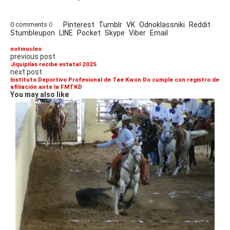
0 comments
0
Pinterest
Tumblr
VK
Odnoklassniki
Reddit
Stumbleupon
LINE
Pocket
Skype
Viber
Email
notinucleo
previous post
Jiquipilas recibe estatal 2025
next post
Instituto Deportivo Profesional de Tae Kwon Do cumple con registro de
afiliación ante la FMTKD
You may also like