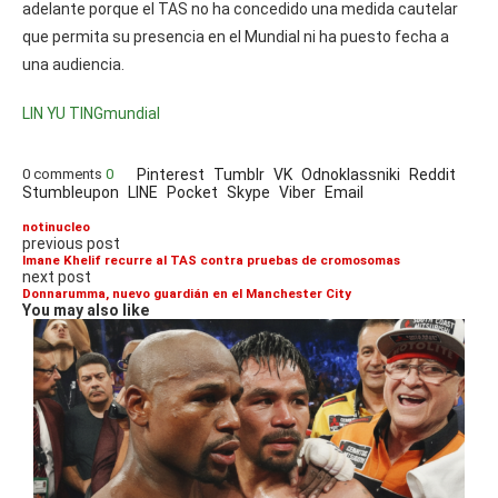
adelante porque el TAS no ha concedido una medida cautelar
que permita su presencia en el Mundial ni ha puesto fecha a
una audiencia.
LIN YU TING
mundial
0 comments
0
Pinterest
Tumblr
VK
Odnoklassniki
Reddit
Stumbleupon
LINE
Pocket
Skype
Viber
Email
notinucleo
previous post
Imane Khelif recurre al TAS contra pruebas de cromosomas
next post
Donnarumma, nuevo guardián en el Manchester City
You may also like