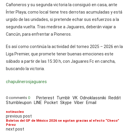
Cañoneros y su segunda victoria la consiguió en casa, ante
Ínter Playa; como local tiene tres derrotas acumuladas y está
urgido de las unidades, si pretende echar sus esfuerzos a la
segunda vuelta. Tras medirse a Jaguares, deberán viajar a
Cancún, para enfrentar a Pioneros.
Es así como continúa la actividad del torneo 2025 – 2026 en la
Liga Premier, que promete tener buenas emociones este
sábado a partir de las 15:30 h, con Jaguares Fc en cancha,
buscando la victoria.
chapulineros
jaguares
0 comments
0
Pinterest
Tumblr
VK
Odnoklassniki
Reddit
Stumbleupon
LINE
Pocket
Skype
Viber
Email
notinucleo
previous post
Boletos del GP de México 2026 se agotan gracias al efecto “Checo”
Pérez
next post