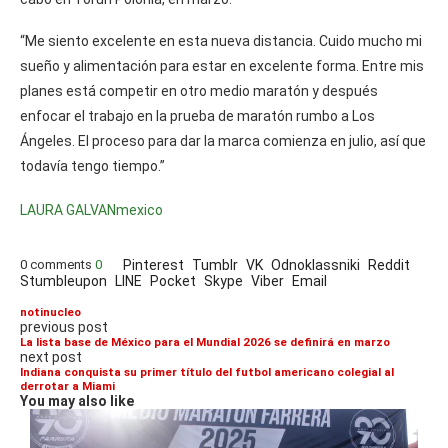
“Me siento excelente en esta nueva distancia. Cuido mucho mi
sueño y alimentación para estar en excelente forma. Entre mis
planes está competir en otro medio maratón y después
enfocar el trabajo en la prueba de maratón rumbo a Los
Ángeles. El proceso para dar la marca comienza en julio, así que
todavía tengo tiempo.”
LAURA GALVAN
mexico
0 comments
0
Pinterest
Tumblr
VK
Odnoklassniki
Reddit
Stumbleupon
LINE
Pocket
Skype
Viber
Email
notinucleo
previous post
La lista base de México para el Mundial 2026 se definirá en marzo
next post
Indiana conquista su primer título del futbol americano colegial al
derrotar a Miami
You may also like