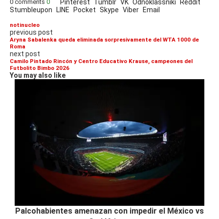
0 comments
0
Pinterest
Tumblr
VK
Odnoklassniki
Reddit
Stumbleupon
LINE
Pocket
Skype
Viber
Email
notinucleo
previous post
Aryna Sabalenka queda eliminada sorpresivamente del WTA 1000 de
Roma
next post
Camilo Pintado Rincón y Centro Educativo Krause, campeones del
Futbolito Bimbo 2026
You may also like
Palcohabientes amenazan con impedir el México vs