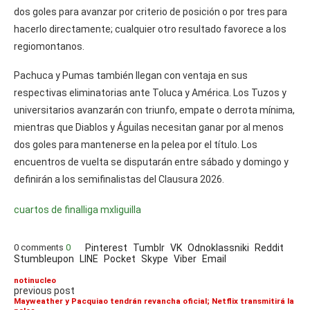
dos goles para avanzar por criterio de posición o por tres para
hacerlo directamente; cualquier otro resultado favorece a los
regiomontanos.
Pachuca y Pumas también llegan con ventaja en sus
respectivas eliminatorias ante Toluca y América. Los Tuzos y
universitarios avanzarán con triunfo, empate o derrota mínima,
mientras que Diablos y Águilas necesitan ganar por al menos
dos goles para mantenerse en la pelea por el título. Los
encuentros de vuelta se disputarán entre sábado y domingo y
definirán a los semifinalistas del Clausura 2026.
cuartos de final
liga mx
liguilla
0 comments
0
Pinterest
Tumblr
VK
Odnoklassniki
Reddit
Stumbleupon
LINE
Pocket
Skype
Viber
Email
notinucleo
previous post
Mayweather y Pacquiao tendrán revancha oficial; Netflix transmitirá la