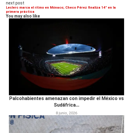
next post
Leclerc marca el ritmo en Mónaco; Checo Pérez finaliza 14° en la
primera práctica
You may also like
Palcohabientes amenazan con impedir el México vs
Sudáfrica...
8 junio, 2026