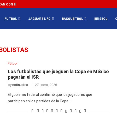
N CON IMPEDIR EL MÉXICO VS SUDÁFRICA...
3...
FÚTBOL
JAGUARES FC
BÁSQUETBOL
BÉISBOL
BOLISTAS
Fútbol
Los futbolistas que jueguen la Copa en México
pagarán el ISR
by
notinucleo
27 enero, 2026
El gobierno federal confirmó que los jugadores que
participen en los partidos de la Copa …