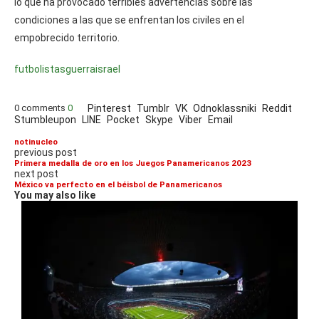
lo que ha provocado terribles advertencias sobre las
condiciones a las que se enfrentan los civiles en el
empobrecido territorio.
futbolistas
guerra
israel
0 comments
0
Pinterest
Tumblr
VK
Odnoklassniki
Reddit
Stumbleupon
LINE
Pocket
Skype
Viber
Email
notinucleo
previous post
Primera medalla de oro en los Juegos Panamericanos 2023
next post
México va perfecto en el béisbol de Panamericanos
You may also like