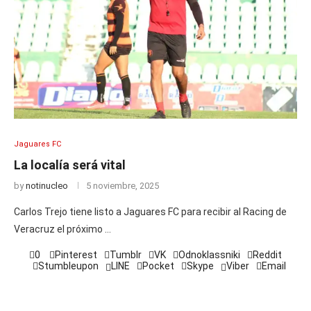
Jaguares FC
La localía será vital
by
notinucleo
5 noviembre, 2025
Carlos Trejo tiene listo a Jaguares FC para recibir al Racing de
Veracruz el próximo …
0
Pinterest
Tumblr
VK
Odnoklassniki
Reddit
Stumbleupon
LINE
Pocket
Skype
Viber
Email