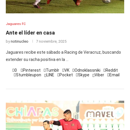
Jaguares FC
Ante el líder en casa
by
notinucleo
7 noviembre, 2025
Jaguares recibe este sábado a Racing de Veracruz, buscando
extender su racha positiva en la …
0
Pinterest
Tumblr
VK
Odnoklassniki
Reddit
Stumbleupon
LINE
Pocket
Skype
Viber
Email