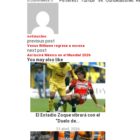
0 comments
0
Pinterest
Tumblr
VK
Odnoklassniki
R
notinucleo
previous post
Venus Williams regresa a escena
next post
Así lucirá México en el Mundial 2026
You may also like
El Estadio Zoque vibrará con el
“Duelo de...
23 abril, 2026