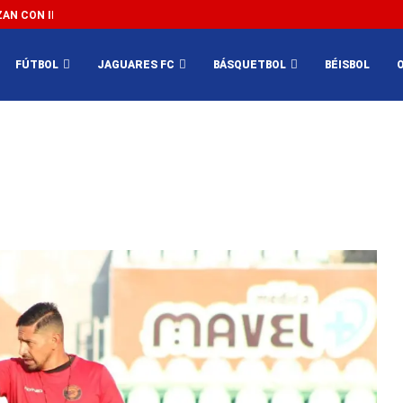
N CON IMPEDIR EL MÉXICO VS SUDÁFRICA...
3...
FÚTBOL
JAGUARES FC
BÁSQUETBOL
BÉISBOL