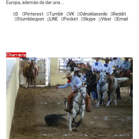
Europa, además de dar una …
0
Pinterest
Tumblr
VK
Odnoklassniki
Reddit
Stumbleupon
LINE
Pocket
Skype
Viber
Email
Charrería