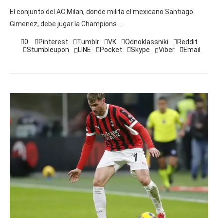
El conjunto del AC Milan, donde milita el mexicano Santiago
Gimenez, debe jugar la Champions …
0
Pinterest
Tumblr
VK
Odnoklassniki
Reddit
Stumbleupon
LINE
Pocket
Skype
Viber
Email