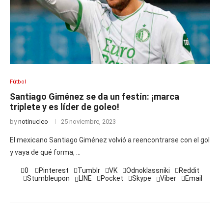
Fútbol
Santiago Giménez se da un festín: ¡marca
triplete y es líder de goleo!
by
notinucleo
25 noviembre, 2023
El mexicano Santiago Giménez volvió a reencontrarse con el gol
y vaya de qué forma, …
0
Pinterest
Tumblr
VK
Odnoklassniki
Reddit
Stumbleupon
LINE
Pocket
Skype
Viber
Email