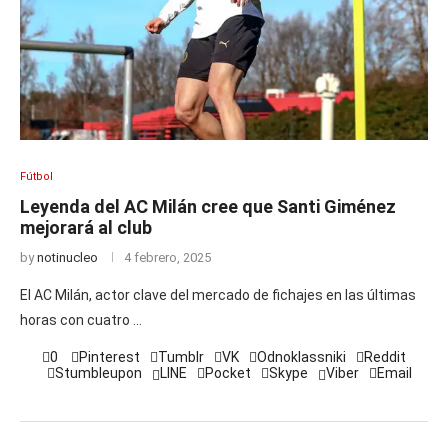
Fútbol
Leyenda del AC Milán cree que Santi Giménez
mejorará al club
by
notinucleo
4 febrero, 2025
El AC Milán, actor clave del mercado de fichajes en las últimas
horas con cuatro …
0
Pinterest
Tumblr
VK
Odnoklassniki
Reddit
Stumbleupon
LINE
Pocket
Skype
Viber
Email