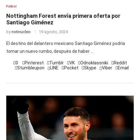
Fútbol
Nottingham Forest envía primera oferta por
Santiago Giménez
by
notinucleo
19 agosto, 2024
El destino del delantero mexicano Santiago Giménez podría
tomar un nuevo rumbo, después de haber …
0
Pinterest
Tumblr
VK
Odnoklassniki
Reddit
Stumbleupon
LINE
Pocket
Skype
Viber
Email