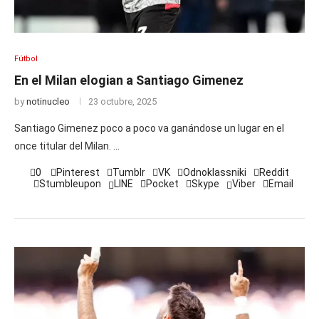
Fútbol
En el Milan elogian a Santiago Gimenez
by
notinucleo
23 octubre, 2025
Santiago Gimenez poco a poco va ganándose un lugar en el
once titular del Milan. …
0
Pinterest
Tumblr
VK
Odnoklassniki
Reddit
Stumbleupon
LINE
Pocket
Skype
Viber
Email