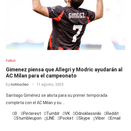
Fútbol
Gimenez piensa que Allegri y Modric ayudarán al
AC Milan para el campeonato
by
notinucleo
11 agosto, 2025
Santiago Giménez se alista para su primer temporada
completa con el AC Milan y su …
0
Pinterest
Tumblr
VK
Odnoklassniki
Reddit
Stumbleupon
LINE
Pocket
Skype
Viber
Email