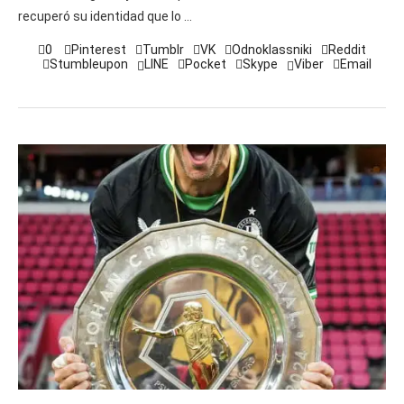
recuperó su identidad que lo …
0
Pinterest
Tumblr
VK
Odnoklassniki
Reddit
Stumbleupon
LINE
Pocket
Skype
Viber
Email