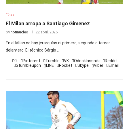
Fútbol
El Milan arropa a Santiago Gimenez
by
notinucleo
22 abril, 2025
En el Milan no hay jerarquías ni primero, segundo o tercer
delantero. El técnico Sérgio …
0
Pinterest
Tumblr
VK
Odnoklassniki
Reddit
Stumbleupon
LINE
Pocket
Skype
Viber
Email