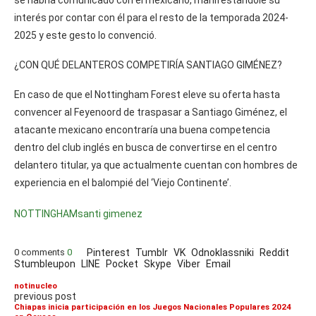
se habría comunicado con el mexicano, manifestándole su
interés por contar con él para el resto de la temporada 2024-
2025 y este gesto lo convenció.
¿CON QUÉ DELANTEROS COMPETIRÍA SANTIAGO GIMÉNEZ?
En caso de que el Nottingham Forest eleve su oferta hasta
convencer al Feyenoord de traspasar a Santiago Giménez, el
atacante mexicano encontraría una buena competencia
dentro del club inglés en busca de convertirse en el centro
delantero titular, ya que actualmente cuentan con hombres de
experiencia en el balompié del ‘Viejo Continente’.
NOTTINGHAM
santi gimenez
0 comments
0
Pinterest
Tumblr
VK
Odnoklassniki
Reddit
Stumbleupon
LINE
Pocket
Skype
Viber
Email
notinucleo
previous post
Chiapas inicia participación en los Juegos Nacionales Populares 2024