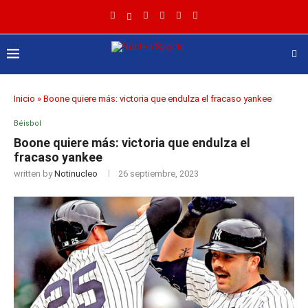
Inicio
»
Boone quiere más: victoria que endulza el fracaso yankee
Béisbol
Boone quiere más: victoria que endulza el
fracaso yankee
written by
Notinucleo
26 septiembre, 2023