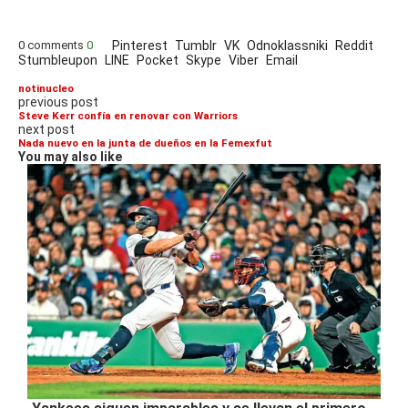
0 comments
0
Pinterest
Tumblr
VK
Odnoklassniki
Reddit
Stumbleupon
LINE
Pocket
Skype
Viber
Email
notinucleo
previous post
Steve Kerr confía en renovar con Warriors
next post
Nada nuevo en la junta de dueños en la Femexfut
You may also like