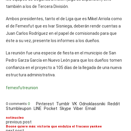
también a los de Tercera División.
Ambos presidentes, tanto el de Liga que es Mikel Arriola como
el de Femexfut que es Ivar Sisniega, deberán rendir cuentas a
Juan Carlos Rodríguez en el papel de comisionado para que
éste a su vez, presente los informes a los dueños.
La reunión fue una especie de fiesta en el municipio de San
Pedro Garza García en Nuevo León para que los dueños tomen
confianza en el proyecto a 105 días de la llegada de una nueva
estructura administrativa.
femexfut
reunion
0 comments
0
Pinterest
Tumblr
VK
Odnoklassniki
Reddit
Stumbleupon
LINE
Pocket
Skype
Viber
Email
notinucleo
previous post
Boone quiere más: victoria que endulza el fracaso yankee
next post