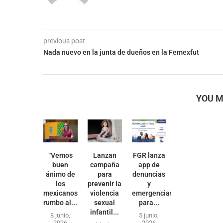
previous post
Nada nuevo en la junta de dueños en la Femexfut
YOU M
“Vemos
Lanzan
FGR lanza
buen
campaña
app de
ánimo de
para
denuncias
los
prevenir la
y
mexicanos
violencia
emergencias
rumbo al...
sexual
para...
infantil...
8 junio,
5 junio,
2026
2026