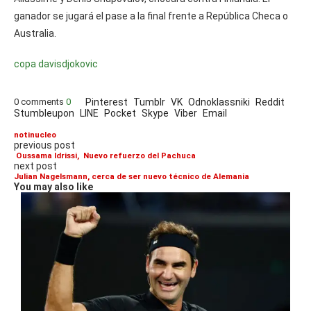
ganador se jugará el pase a la final frente a República Checa o
Australia.
copa davis
djokovic
0 comments
0
Pinterest
Tumblr
VK
Odnoklassniki
Reddit
Stumbleupon
LINE
Pocket
Skype
Viber
Email
notinucleo
previous post
Oussama Idrissi, Nuevo refuerzo del Pachuca
next post
Julian Nagelsmann, cerca de ser nuevo técnico de Alemania
You may also like