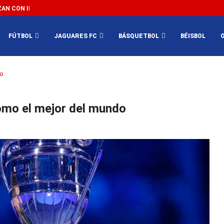
N CON IMPEDIR EL MÉXICO VS SUDÁFRICA...
3...
FÚTBOL
JAGUARES FC
BÁSQUETBOL
BÉISBOL
do
omo el mejor del mundo