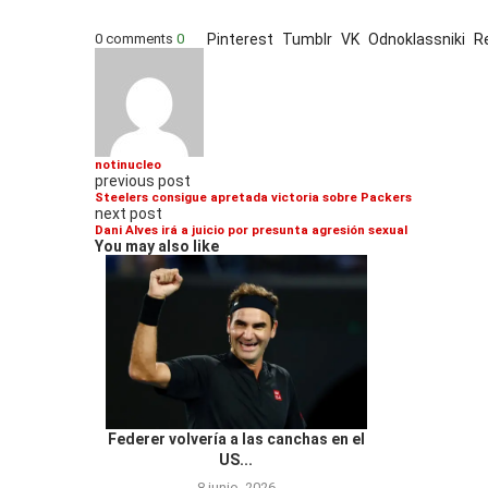
0 comments
0
Pinterest
Tumblr
VK
Odnoklassniki
R
notinucleo
previous post
Steelers consigue apretada victoria sobre Packers
next post
Dani Alves irá a juicio por presunta agresión sexual
You may also like
Federer volvería a las canchas en el
US...
8 junio, 2026