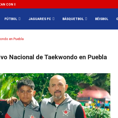
N CON IMPEDIR EL MÉXICO VS SUDÁFRICA...
3...
FÚTBOL
JAGUARES FC
BÁSQUETBOL
BÉISBOL
wondo en Puebla
tivo Nacional de Taekwondo en Puebla