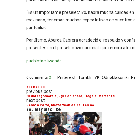
“Es un importante preselectivo, habrá mucha calidad en 
mexicano, tenemos muchas expectativas de nuestros at
puntualizó.
Por último, Abarca Cabrera agradeció el respaldo y confi
presentes en el preselectivo nacional, que reunirá a lo 
puebla
tae kwondo
0 comments
0
Pinterest
Tumblr
VK
Odnoklassniki
R
notinucleo
previous post
Nadal regresará a jugar en enero; ‘llegó el momento’
next post
Renato Paiva, nuevo técnico del Toluca
You may also like