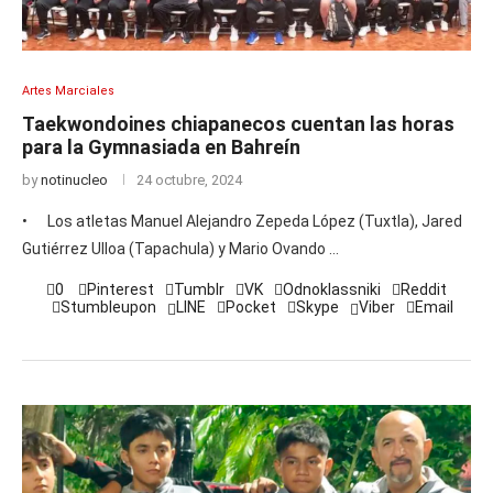
Artes Marciales
Taekwondoines chiapanecos cuentan las horas
para la Gymnasiada en Bahreín
by
notinucleo
24 octubre, 2024
• Los atletas Manuel Alejandro Zepeda López (Tuxtla), Jared
Gutiérrez Ulloa (Tapachula) y Mario Ovando …
0
Pinterest
Tumblr
VK
Odnoklassniki
Reddit
Stumbleupon
LINE
Pocket
Skype
Viber
Email