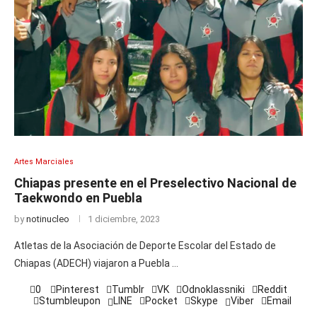
Artes Marciales
Chiapas presente en el Preselectivo Nacional de
Taekwondo en Puebla
by
notinucleo
1 diciembre, 2023
Atletas de la Asociación de Deporte Escolar del Estado de
Chiapas (ADECH) viajaron a Puebla …
0
Pinterest
Tumblr
VK
Odnoklassniki
Reddit
Stumbleupon
LINE
Pocket
Skype
Viber
Email