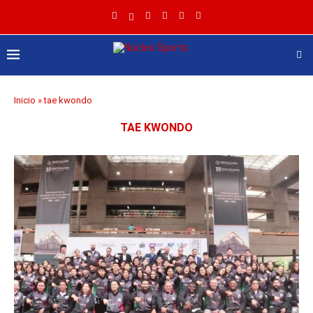
Inicio
»
tae kwondo
TAE KWONDO