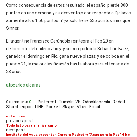
Como consecuencia de estos resultado, el español pierde 300
puntos en una semana y su desventaja con respecto a Djokovic
aumenta a los 1.50 puntos. Y ya solo tiene 535 puntos más que
Sinner.
El argentino Francisco Cerúndolo reintegra el Top 20 en
detrimento del chileno Jarry, y su compatriota Sebastián Baez,
ganador el domingo en Rio, gana nueve plazas y se coloca en el
puesto 21, la mejor clasificación hasta ahora para el tenista de
23 años.
atp
carlos alcaraz
0 comments
0
Pinterest
Tumblr
VK
Odnoklassniki
Reddit
Stumbleupon
LINE
Pocket
Skype
Viber
Email
notinucleo
previous post
Todo listo para el aniversario
next post
Instituto del Agua presentan Carrera Pedestre “Agua para la Paz” 6 km