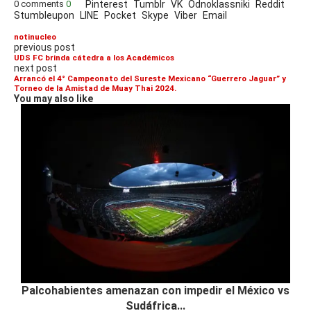
0 comments
0
Pinterest
Tumblr
VK
Odnoklassniki
Reddit
Stumbleupon
LINE
Pocket
Skype
Viber
Email
notinucleo
previous post
UDS FC brinda cátedra a los Académicos
next post
Arrancó el 4° Campeonato del Sureste Mexicano “Guerrero Jaguar” y
Torneo de la Amistad de Muay Thai 2024.
You may also like
Palcohabientes amenazan con impedir el México vs
Sudáfrica...