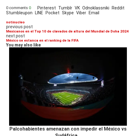
0 comments
0
Pinterest
Tumblr
VK
Odnoklassniki
Reddit
Stumbleupon
LINE
Pocket
Skype
Viber
Email
notinucleo
previous post
Mexicanos en el Top 10 de clavados de altura del Mundial de Doha 2024
next post
México se estanca en el ranking de la FIFA
You may also like
Palcohabientes amenazan con impedir el México vs
Sudáfrica...