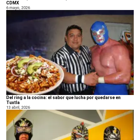
CDMX
6 mayo, 2026
Del ring a la cocina: el sabor que lucha por quedarse en
Tuxtla
13 abril, 2026