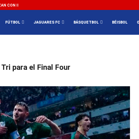
N CON IMPEDIR EL MÉXICO VS SUDÁFRICA...
3...
FÚTBOL
JAGUARES FC
BÁSQUETBOL
BÉISBOL
ri para el Final Four