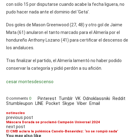
con sólo 15 por disputarse cuando acabe la fecha liguera, no
pudo hacer nada ante el dominio del ‘Geta’.
Dos goles de Mason Greenwood (27, 48) y otro gol de Jaime
Mata (61) anularon el tanto marcado para el Almería por el
hondureño Anthony Lozano (41) para certificar el descenso de
los andaluces.
Tras finalizar el partido, el Almería lamentó no haber podido
conservar la categoría y pidió perdón a su afición.
cesar montes
descenso
0 comments
0
Pinterest
Tumblr
VK
Odnoklassniki
Reddit
Stumbleupon
LINE
Pocket
Skype
Viber
Email
notinucleo
previous post
Máscara Dorada se proclamó Campeón Universal 2024
next post
El CMB aclara la polémica Canelo-Benavidez: ‘no se rompió nada’
You may also like