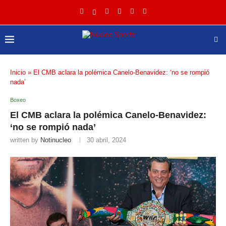
Inicio
»
El CMB aclara la polémica Canelo-Benavidez: ‘no se rompió
nada’
Boxeo
El CMB aclara la polémica Canelo-Benavidez:
‘no se rompió nada’
written by
Notinucleo
30 abril, 2024