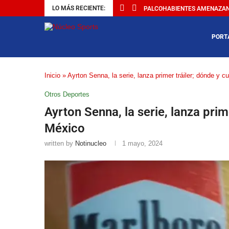
LO MÁS RECIENTE:
PALCOHABIENTES AMENAZAN C
PORT
Inicio
»
Ayrton Senna, la serie, lanza primer tráiler; dónde y 
Otros Deportes
Ayrton Senna, la serie, lanza prim
México
written by
Notinucleo
1 mayo, 2024