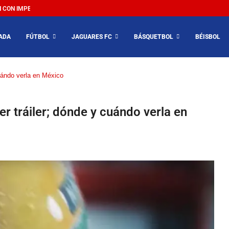
ON IMPEDIR EL MÉXICO VS SUDÁFRICA...
ADA
FÚTBOL
JAGUARES FC
BÁSQUETBOL
BÉISBOL
cuándo verla en México
er tráiler; dónde y cuándo verla en