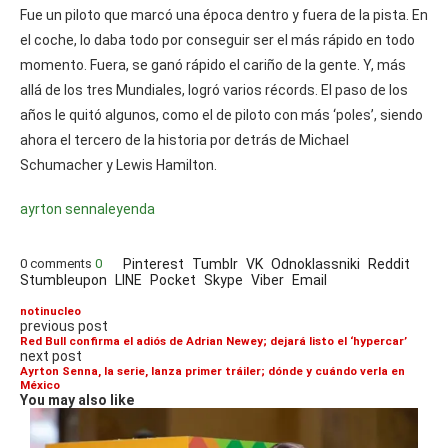
Fue un piloto que marcó una época dentro y fuera de la pista. En
el coche, lo daba todo por conseguir ser el más rápido en todo
momento. Fuera, se ganó rápido el cariño de la gente. Y, más
allá de los tres Mundiales, logró varios récords. El paso de los
años le quitó algunos, como el de piloto con más ‘poles’, siendo
ahora el tercero de la historia por detrás de Michael
Schumacher y Lewis Hamilton.
ayrton senna
leyenda
0 comments
0
Pinterest
Tumblr
VK
Odnoklassniki
Reddit
Stumbleupon
LINE
Pocket
Skype
Viber
Email
notinucleo
previous post
Red Bull confirma el adiós de Adrian Newey; dejará listo el ‘hypercar’
next post
Ayrton Senna, la serie, lanza primer tráiler; dónde y cuándo verla en
México
You may also like