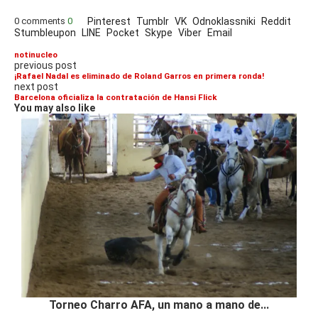
0 comments
0
Pinterest
Tumblr
VK
Odnoklassniki
Reddit
Stumbleupon
LINE
Pocket
Skype
Viber
Email
notinucleo
previous post
¡Rafael Nadal es eliminado de Roland Garros en primera ronda!
next post
Barcelona oficializa la contratación de Hansi Flick
You may also like
Torneo Charro AFA, un mano a mano de...