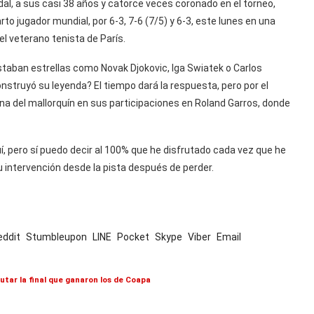
al, a sus casi 38 años y catorce veces coronado en el torneo,
to jugador mundial, por 6-3, 7-6 (7/5) y 6-3, este lunes en una
l veterano tenista de París.
e estaban estrellas como Novak Djokovic, Iga Swiatek o Carlos
onstruyó su leyenda? El tiempo dará la respuesta, pero por el
 del mallorquín en sus participaciones en Roland Garros, donde
í, pero sí puedo decir al 100% que he disfrutado cada vez que he
su intervención desde la pista después de perder.
eddit
Stumbleupon
LINE
Pocket
Skype
Viber
Email
putar la final que ganaron los de Coapa