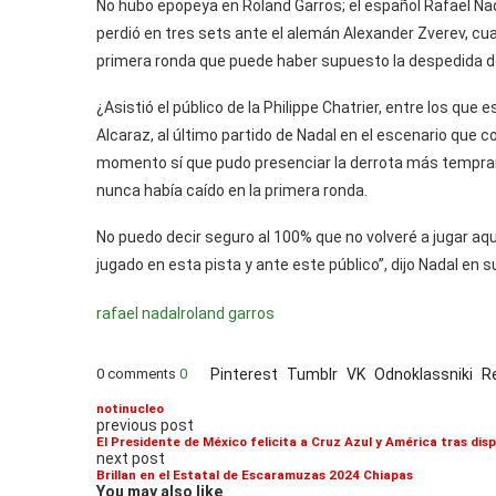
No hubo epopeya en Roland Garros; el español Rafael Nad
perdió en tres sets ante el alemán Alexander Zverev, cuar
primera ronda que puede haber supuesto la despedida de
¿Asistió el público de la Philippe Chatrier, entre los qu
Alcaraz, al último partido de Nadal en el escenario que c
momento sí que pudo presenciar la derrota más temprana
nunca había caído en la primera ronda.
No puedo decir seguro al 100% que no volveré a jugar aqu
jugado en esta pista y ante este público”, dijo Nadal en 
rafael nadal
roland garros
0 comments
0
Pinterest
Tumblr
VK
Odnoklassniki
R
notinucleo
previous post
El Presidente de México felicita a Cruz Azul y América tras dis
next post
Brillan en el Estatal de Escaramuzas 2024 Chiapas
You may also like