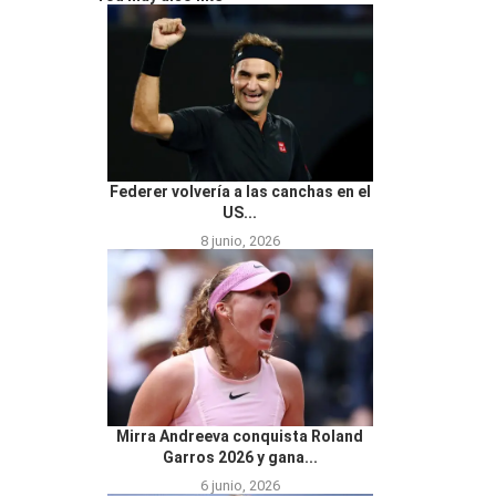
Federer volvería a las canchas en el
US...
8 junio, 2026
Mirra Andreeva conquista Roland
Garros 2026 y gana...
6 junio, 2026