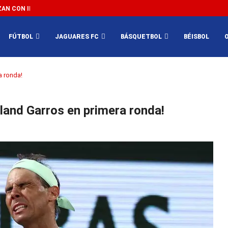
N CON IMPEDIR EL MÉXICO VS SUDÁFRICA...
3...
FÚTBOL
JAGUARES FC
BÁSQUETBOL
BÉISBOL
a ronda!
land Garros en primera ronda!