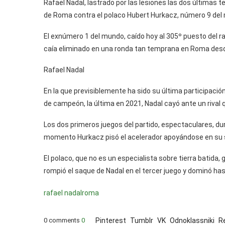
Rafael Nadal, lastrado por las lesiones las dos últimas
de Roma contra el polaco Hubert Hurkacz, número 9 del m
El exnúmero 1 del mundo, caído hoy al 305º puesto del 
caía eliminado en una ronda tan temprana en Roma des
Rafael Nadal
En la que previsiblemente ha sido su última participación 
de campeón, la última en 2021, Nadal cayó ante un rival q
Los dos primeros juegos del partido, espectaculares, du
momento Hurkacz pisó el acelerador apoyándose en su s
El polaco, que no es un especialista sobre tierra batida
rompió el saque de Nadal en el tercer juego y dominó hast
rafael nadal
roma
0 comments
0
Pinterest
Tumblr
VK
Odnoklassniki
R