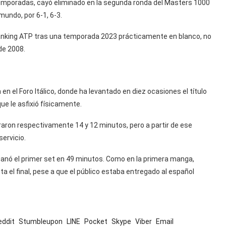
 temporadas, cayó eliminado en la segunda ronda del Masters 1000
undo, por 6-1, 6-3.
ranking ATP tras una temporada 2023 prácticamente en blanco, no
de 2008.
en el Foro Itálico, donde ha levantado en diez ocasiones el título
ue le asfixió físicamente.
raron respectivamente 14 y 12 minutos, pero a partir de ese
ervicio.
, ganó el primer set en 49 minutos. Como en la primera manga,
a el final, pese a que el público estaba entregado al español
eddit
Stumbleupon
LINE
Pocket
Skype
Viber
Email