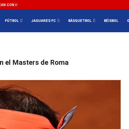
N CON IMPEDIR EL MÉXICO VS SUDÁFRICA...
3...
FÚTBOL
JAGUARES FC
BÁSQUETBOL
BÉISBOL
en el Masters de Roma