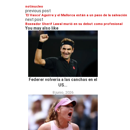
notinucleo
previous post
‘El Vasco’ Aguirre y el Mallorca están a un paso de la salvación
next post
Boxeador Sherif Lawal murió en su debut como profesional
You may also like
Federer volvería a las canchas en el
US...
8 junio, 2026