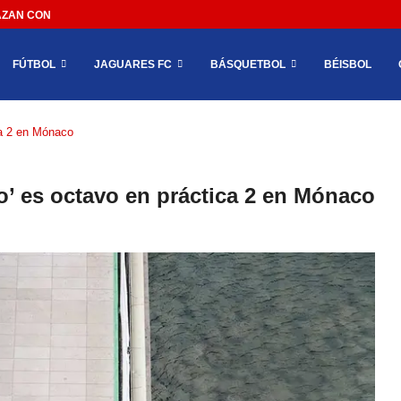
AN CON IMPEDIR EL MÉXICO VS SUDÁFRICA...
FÚTBOL
JAGUARES FC
BÁSQUETBOL
BÉISBOL
ca 2 en Mónaco
’ es octavo en práctica 2 en Mónaco