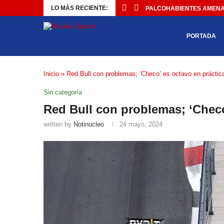
LO MÁS RECIENTE:
PALCOHABIENTES AMENAZ
PORTADA
Inicio
»
Red Bull con problemas; ‘Checo’ es octavo en prácti
Sin categoría
Red Bull con problemas; ‘Checo
written by
Notinucleo
24 mayo, 2024