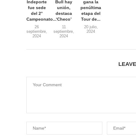
Indeporte
Bull hay
gana la
fue sede
unión,
penúltima
del 2°
destaca
etapa del
Campeonato...
‘Checo’
Tour de...
26
11
20 julio,
septiembre,
septiembre,
2024
2024
2024
LEAV