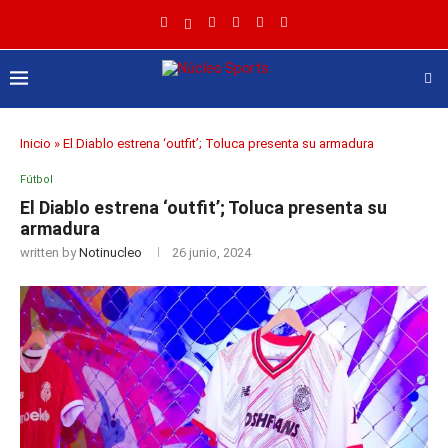
Inicio
»
El Diablo estrena ‘outfit’; Toluca presenta su armadura
Fútbol
El Diablo estrena ‘outfit’; Toluca presenta su
armadura
written by
Notinucleo
26 junio, 2024