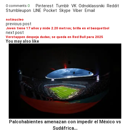
0 comments
0
Pinterest
Tumblr
VK
Odnoklassniki
Reddit
Stumbleupon
LINE
Pocket
Skype
Viber
Email
notinucleo
previous post
Joven tiene 17 años y mide 2.20 metros; brilla en el basquetbol
next post
Verstappen despeja dudas; se queda en Red Bull para 2025
You may also like
Palcohabientes amenazan con impedir el México vs
Sudáfrica...