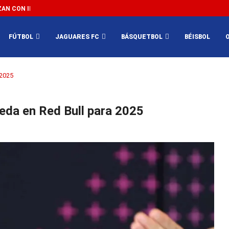
N CON IMPEDIR EL MÉXICO VS SUDÁFRICA...
3...
FÚTBOL
JAGUARES FC
BÁSQUETBOL
BÉISBOL
 2025
eda en Red Bull para 2025