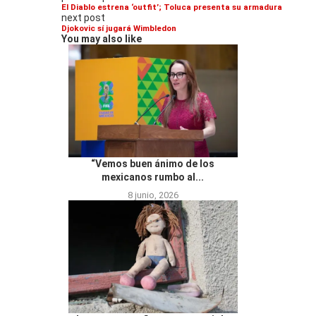
El Diablo estrena ‘outfit’; Toluca presenta su armadura
next post
Djokovic sí jugará Wimbledon
You may also like
“Vemos buen ánimo de los
mexicanos rumbo al...
8 junio, 2026