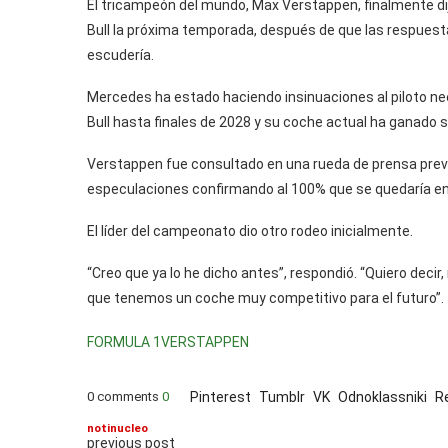
El tricampeón del mundo, Max Verstappen, finalmente dij
Bull la próxima temporada, después de que las respues
escudería.
Mercedes ha estado haciendo insinuaciones al piloto ne
Bull hasta finales de 2028 y su coche actual ha ganado 
Verstappen fue consultado en una rueda de prensa previa
especulaciones confirmando al 100% que se quedaría en 
El líder del campeonato dio otro rodeo inicialmente.
“Creo que ya lo he dicho antes”, respondió. “Quiero deci
que tenemos un coche muy competitivo para el futuro”.
FORMULA 1
VERSTAPPEN
0 comments
0
Pinterest
Tumblr
VK
Odnoklassniki
R
notinucleo
previous post