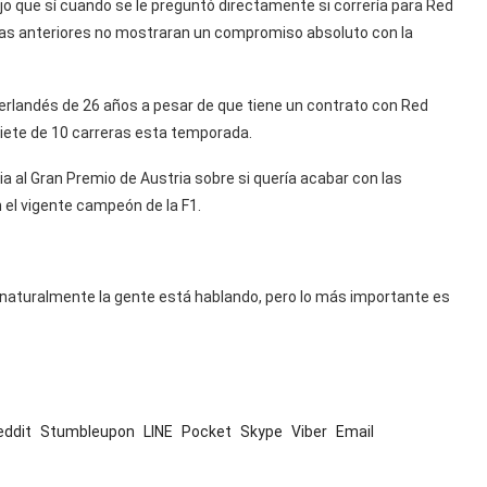
o que sí cuando se le preguntó directamente si correría para Red
tas anteriores no mostraran un compromiso absoluto con la
erlandés de 26 años a pesar de que tiene un contrato con Red
siete de 10 carreras esta temporada.
 al Gran Premio de Austria sobre si quería acabar con las
el vigente campeón de la F1.
r, naturalmente la gente está hablando, pero lo más importante es
eddit
Stumbleupon
LINE
Pocket
Skype
Viber
Email