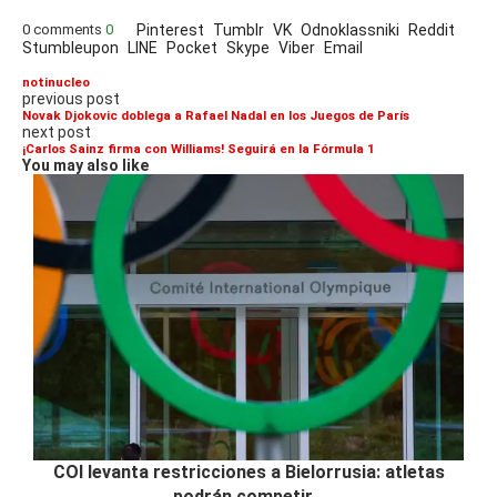
0 comments
0
Pinterest
Tumblr
VK
Odnoklassniki
Reddit
Stumbleupon
LINE
Pocket
Skype
Viber
Email
notinucleo
previous post
Novak Djokovic doblega a Rafael Nadal en los Juegos de París
next post
¡Carlos Sainz firma con Williams! Seguirá en la Fórmula 1
You may also like
COI levanta restricciones a Bielorrusia: atletas
podrán competir...