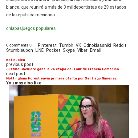
blanca, que reunirá a más de 3 mil deportistas de 29 estados
de la república mexicana.
chiapas
juegos populares
0 comments
0
Pinterest
Tumblr
VK
Odnoklassniki
Reddit
Stumbleupon
LINE
Pocket
Skype
Viber
Email
notinucleo
previous post
Justine Ghekiere gana la 7a etapa del Tour de Francia Femenino
next post
Nottingham Forest envía primera oferta por Santiago Giménez
You may also like