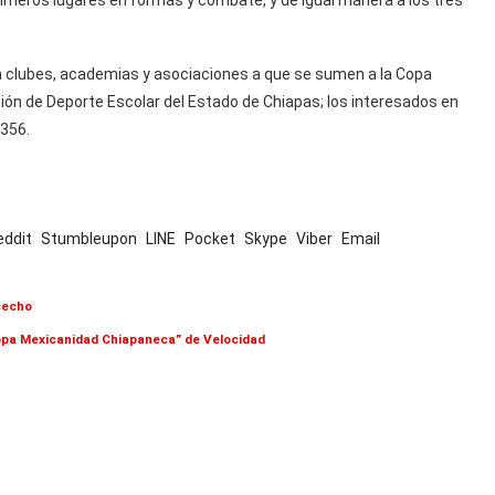
n a clubes, academias y asociaciones a que se sumen a la Copa
ión de Deporte Escolar del Estado de Chiapas; los interesados en
8356.
eddit
Stumbleupon
LINE
Pocket
Skype
Viber
Email
acecho
Copa Mexicanidad Chiapaneca” de Velocidad