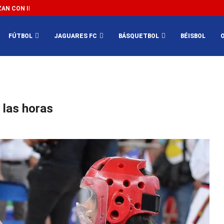
N CON IMPEDIR EL MÉXICO VS SUDÁFRICA...
3...
FÚTBOL
JAGUARES FC
BÁSQUETBOL
BÉISBOL
 las horas