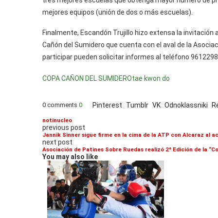
mejores equipos (unión de dos o más escuelas).
Finalmente, Escandón Trujillo hizo extensa la invitació
Cañón del Sumidero que cuenta con el aval de la Asociac
participar pueden solicitar informes al teléfono 961229
COPA CAÑON DEL SUMIDERO
tae kwon do
0 comments
0
Pinterest
Tumblr
VK
Odnoklassniki
R
notinucleo
previous post
Jannik Sinner sigue firme en la cima de la ATP con Alcaraz al 
next post
Asociación de Patines Sobre Ruedas realizó 2ª Edición de la “
You may also like