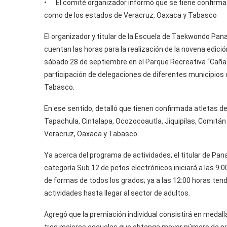
• El comité organizador informó que se tiene confirmada
como de los estados de Veracruz, Oaxaca y Tabasco
El organizador y titular de la Escuela de Taekwondo Pan
cuentan las horas para la realización de la novena edici
sábado 28 de septiembre en el Parque Recreativa “Caña
participación de delegaciones de diferentes municipios 
Tabasco.
En ese sentido, detalló que tienen confirmada atletas de
Tapachula, Cintalapa, Ocozocoautla, Jiquipilas, Comit
Veracruz, Oaxaca y Tabasco.
Ya acerca del programa de actividades, el titular de P
categoría Sub 12 de petos electrónicos iniciará a las 9:
de formas de todos los grados; ya a las 12:00 horas tend
actividades hasta llegar al sector de adultos.
Agregó que la premiación individual consistirá en medall
tres mejores escuelas que obtenga mayor número de pri