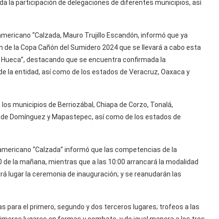
 la participación de delegaciones de diferentes municipios, así
americano “Calzada, Mauro Trujillo Escandón, informó que ya
ón de la Copa Cañón del Sumidero 2024 que se llevará a cabo esta
 Hueca”, destacando que se encuentra confirmada la
de la entidad, así como de los estados de Veracruz, Oaxaca y
 los municipios de Berriozábal, Chiapa de Corzo, Tonalá,
án de Domínguez y Mapastepec, así como de los estados de
anamericano “Calzada” informó que las competencias de la
00 de la mañana, mientras que a las 10:00 arrancará la modalidad
rá lugar la ceremonia de inauguración; y se reanudarán las
as para el primero, segundo y dos terceros lugares; trofeos a las
meros lugares en formas y combate, y de igual manera a los tres